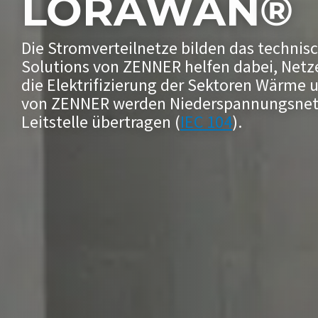
LORAWAN
®
Die Stromverteilnetze bilden das technis
Solutions von ZENNER helfen dabei, Netze
die Elektrifizierung der Sektoren Wärme 
von ZENNER werden Niederspannungsnetze 
Leitstelle übertragen (
IEC 104
).