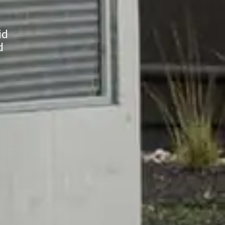
id
d
n