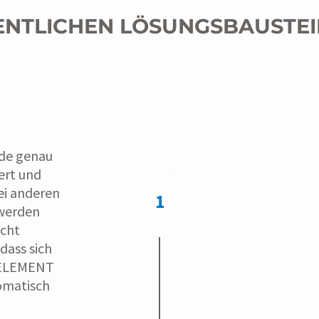
ENTLICHEN LÖSUNGSBAUSTE
de genau
ert und
ei anderen
1
 werden
icht
dass sich
n ELEMENT
omatisch