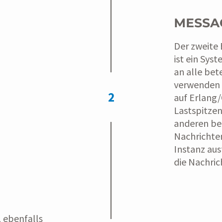
MESSA
Der zweite 
ist ein Sys
an alle bet
verwenden
2
auf Erlang/
Lastspitze
anderen bel
Nachrichte
Instanz aus
die Nachric
 ebenfalls