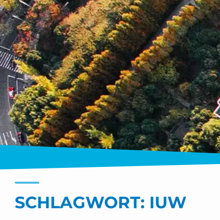
SCHLAGWORT:
IUW