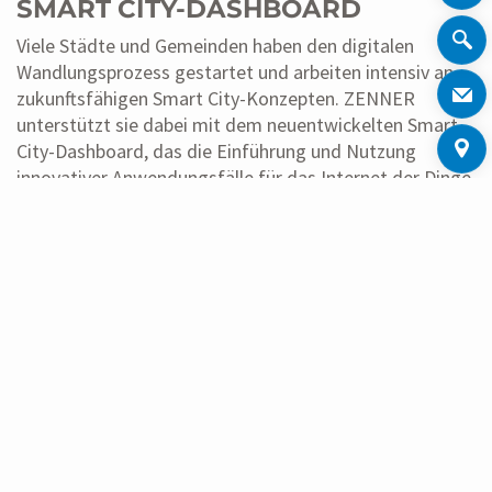
SMART CITY-DASHBOARD
Viele Städte und Gemeinden haben den digitalen
Wandlungsprozess gestartet und arbeiten intensiv an
zukunftsfähigen Smart City-Konzepten. ZENNER
unterstützt sie dabei mit dem neuentwickelten Smart
City-Dashboard, das die Einführung und Nutzung
innovativer Anwendungsfälle für das Internet der Dinge
besonders einfach und komfortabel gestaltet. Das
Smart City-Dashboard ist ein neues, innovatives Feature
auf Open Source-Basis und voll integriert in die
Plattform ELEMENT IOT.
WEITERLESEN