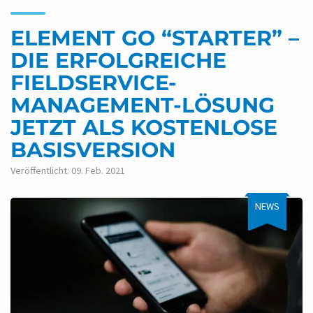
ELEMENT GO “STARTER” –
DIE ERFOLGREICHE
FIELDSERVICE-
MANAGEMENT-LÖSUNG
JETZT ALS KOSTENLOSE
BASISVERSION
Veröffentlicht: 09. Feb. 2021
NEWS